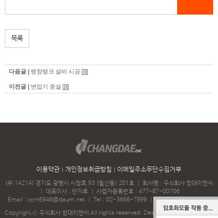
목록
다음글 |
팽창탱크 설비 시공
이전글 |
변압기 증설
이용약관
개인정보취급방침
이메일주소무단수집거부
(우:14214) 경기도 광명시 시청로 93 (철산동) 201호
｜
회사명 : 주식회사 창대이앤씨
｜
대표이사 : 안지후
｜
사업자등록번호 : 477-87-00706
Email :
ccm6946@daum.net
｜
Tel :
02-3666-7999
｜
Fax : 02-2060-3743
Copyright ⓒ 주식회사 창대이앤씨 All rights reserved.
Designed & Programmed